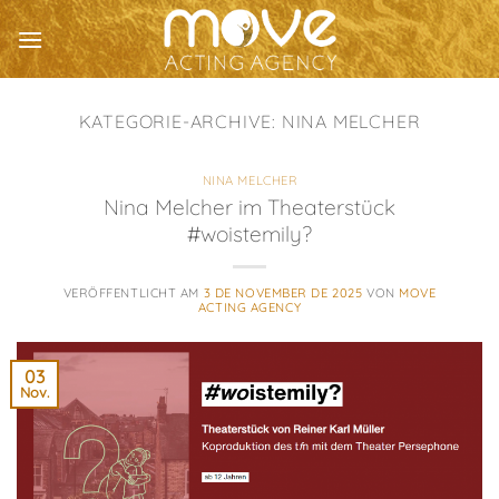
Zum
Inhalt
springen
KATEGORIE-ARCHIVE:
NINA MELCHER
NINA MELCHER
Nina Melcher im Theaterstück
#woistemily?
VERÖFFENTLICHT AM
3 DE NOVEMBER DE 2025
VON
MOVE
ACTING AGENCY
03
Nov.