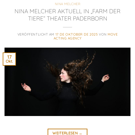
NINA MELCHER
NINA MELCHER AKTUELL IN „FARM DER
TIERE“ THEATER PADERBORN
VERÖFFENTLICHT AM
17 DE OKTOBER DE 2025
VON
MOVE
ACTING AGENCY
17
Okt.
WEITERLESEN
→