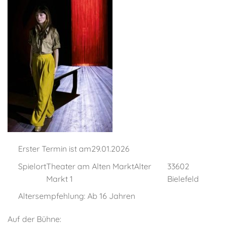
Erster Termin ist am
29.01.2026
Spielort
Theater am Alten MarktAlter
33602
Markt 1
Bielefeld
Altersempfehlung: Ab 16 Jahren
Auf der Bühne: