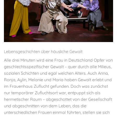
Lebensgeschichten über häusliche Gewalt
Alle drei Minuten wird eine Frau in Deutschland Opfer von
geschlechtsspezifischer Gewalt – quer durch alle Milieus,
sozialen Schichten und egal welchen Alters. Auch Anna,
Ronja, Aylin, Melanie und Maria haben Gewalt erlebt und
im Frauenhaus Zuflucht gefunden. Doch was zunächst
nur temporärer Zufluchtsort war, entpuppt sich als
hermetischer Raum – abgeschottet von der Gesellschaft
und abgeschnitten von dem Leben, das die
unterschiedlichen Frauen einmal führten, stellen sie sich